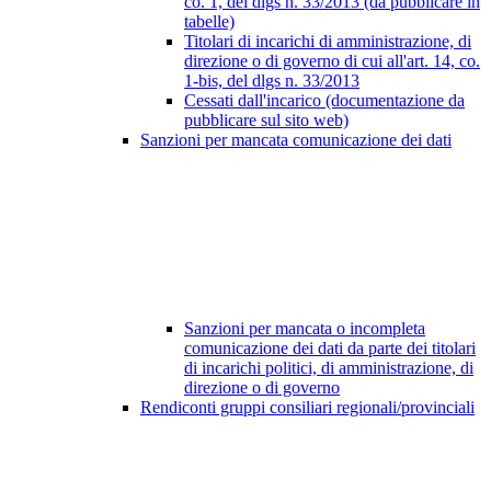
co. 1, del dlgs n. 33/2013 (da pubblicare in
tabelle)
Titolari di incarichi di amministrazione, di
direzione o di governo di cui all'art. 14, co.
1-bis, del dlgs n. 33/2013
Cessati dall'incarico (documentazione da
pubblicare sul sito web)
Sanzioni per mancata comunicazione dei dati
Sanzioni per mancata o incompleta
comunicazione dei dati da parte dei titolari
di incarichi politici, di amministrazione, di
direzione o di governo
Rendiconti gruppi consiliari regionali/provinciali