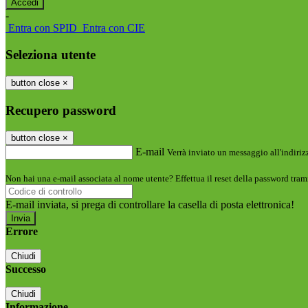
-
Entra con SPID
Entra con CIE
Seleziona utente
button close
×
Recupero password
button close
×
E-mail
Verrà inviato un messaggio all'indirizz
Non hai una e-mail associata al nome utente? Effettua il reset della password tram
E-mail inviata, si prega di controllare la casella di posta elettronica!
Errore
Chiudi
Successo
Chiudi
Informazione