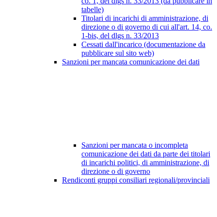
co. 1, del dlgs n. 33/2013 (da pubblicare in
tabelle)
Titolari di incarichi di amministrazione, di
direzione o di governo di cui all'art. 14, co.
1-bis, del dlgs n. 33/2013
Cessati dall'incarico (documentazione da
pubblicare sul sito web)
Sanzioni per mancata comunicazione dei dati
Sanzioni per mancata o incompleta
comunicazione dei dati da parte dei titolari
di incarichi politici, di amministrazione, di
direzione o di governo
Rendiconti gruppi consiliari regionali/provinciali