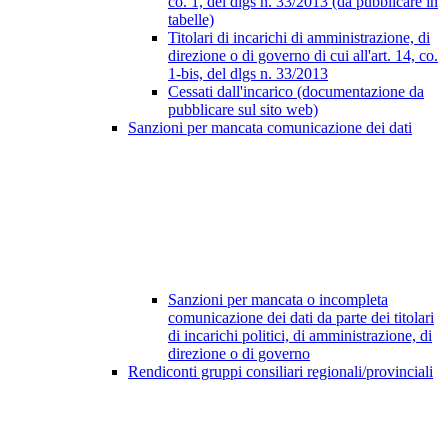
co. 1, del dlgs n. 33/2013 (da pubblicare in
tabelle)
Titolari di incarichi di amministrazione, di
direzione o di governo di cui all'art. 14, co.
1-bis, del dlgs n. 33/2013
Cessati dall'incarico (documentazione da
pubblicare sul sito web)
Sanzioni per mancata comunicazione dei dati
Sanzioni per mancata o incompleta
comunicazione dei dati da parte dei titolari
di incarichi politici, di amministrazione, di
direzione o di governo
Rendiconti gruppi consiliari regionali/provinciali