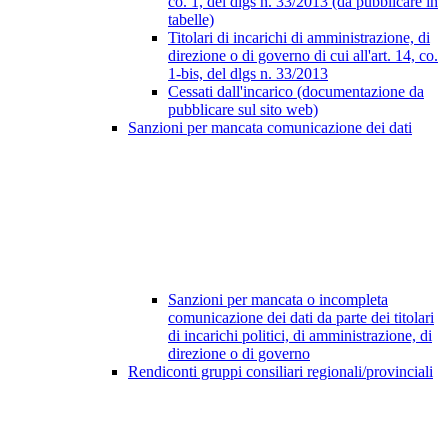
co. 1, del dlgs n. 33/2013 (da pubblicare in
tabelle)
Titolari di incarichi di amministrazione, di
direzione o di governo di cui all'art. 14, co.
1-bis, del dlgs n. 33/2013
Cessati dall'incarico (documentazione da
pubblicare sul sito web)
Sanzioni per mancata comunicazione dei dati
Sanzioni per mancata o incompleta
comunicazione dei dati da parte dei titolari
di incarichi politici, di amministrazione, di
direzione o di governo
Rendiconti gruppi consiliari regionali/provinciali