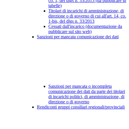
co. 1, del dlgs n. 33/2013 (da pubblicare in
tabelle)
Titolari di incarichi di amministrazione, di
direzione o di governo di cui all'art. 14, co.
1-bis, del dlgs n. 33/2013
Cessati dall'incarico (documentazione da
pubblicare sul sito web)
Sanzioni per mancata comunicazione dei dati
Sanzioni per mancata o incompleta
comunicazione dei dati da parte dei titolari
di incarichi politici, di amministrazione, di
direzione o di governo
Rendiconti gruppi consiliari regionali/provinciali