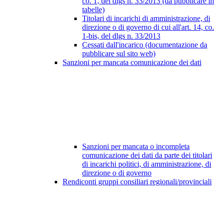
co. 1, del dlgs n. 33/2013 (da pubblicare in
tabelle)
Titolari di incarichi di amministrazione, di
direzione o di governo di cui all'art. 14, co.
1-bis, del dlgs n. 33/2013
Cessati dall'incarico (documentazione da
pubblicare sul sito web)
Sanzioni per mancata comunicazione dei dati
Sanzioni per mancata o incompleta
comunicazione dei dati da parte dei titolari
di incarichi politici, di amministrazione, di
direzione o di governo
Rendiconti gruppi consiliari regionali/provinciali