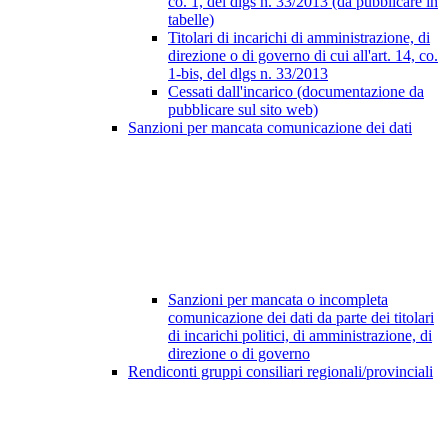
co. 1, del dlgs n. 33/2013 (da pubblicare in
tabelle)
Titolari di incarichi di amministrazione, di
direzione o di governo di cui all'art. 14, co.
1-bis, del dlgs n. 33/2013
Cessati dall'incarico (documentazione da
pubblicare sul sito web)
Sanzioni per mancata comunicazione dei dati
Sanzioni per mancata o incompleta
comunicazione dei dati da parte dei titolari
di incarichi politici, di amministrazione, di
direzione o di governo
Rendiconti gruppi consiliari regionali/provinciali