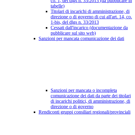
co. 1, del dlgs n. 33/2013 (da pubblicare in
tabelle)
Titolari di incarichi di amministrazione, di
direzione o di governo di cui all'art. 14, co.
1-bis, del dlgs n. 33/2013
Cessati dall'incarico (documentazione da
pubblicare sul sito web)
Sanzioni per mancata comunicazione dei dati
Sanzioni per mancata o incompleta
comunicazione dei dati da parte dei titolari
di incarichi politici, di amministrazione, di
direzione o di governo
Rendiconti gruppi consiliari regionali/provinciali