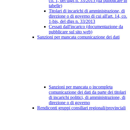
co. 1, del dlgs n. 33/2013 (da pubblicare in
tabelle)
Titolari di incarichi di amministrazione, di
direzione o di governo di cui all'art. 14, co.
1-bis, del dlgs n. 33/2013
Cessati dall'incarico (documentazione da
pubblicare sul sito web)
Sanzioni per mancata comunicazione dei dati
Sanzioni per mancata o incompleta
comunicazione dei dati da parte dei titolari
di incarichi politici, di amministrazione, di
direzione o di governo
Rendiconti gruppi consiliari regionali/provinciali