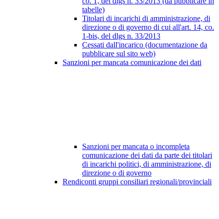
co. 1, del dlgs n. 33/2013 (da pubblicare in
tabelle)
Titolari di incarichi di amministrazione, di
direzione o di governo di cui all'art. 14, co.
1-bis, del dlgs n. 33/2013
Cessati dall'incarico (documentazione da
pubblicare sul sito web)
Sanzioni per mancata comunicazione dei dati
Sanzioni per mancata o incompleta
comunicazione dei dati da parte dei titolari
di incarichi politici, di amministrazione, di
direzione o di governo
Rendiconti gruppi consiliari regionali/provinciali