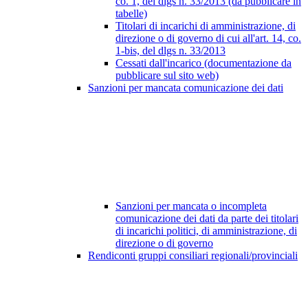
co. 1, del dlgs n. 33/2013 (da pubblicare in
tabelle)
Titolari di incarichi di amministrazione, di
direzione o di governo di cui all'art. 14, co.
1-bis, del dlgs n. 33/2013
Cessati dall'incarico (documentazione da
pubblicare sul sito web)
Sanzioni per mancata comunicazione dei dati
Sanzioni per mancata o incompleta
comunicazione dei dati da parte dei titolari
di incarichi politici, di amministrazione, di
direzione o di governo
Rendiconti gruppi consiliari regionali/provinciali