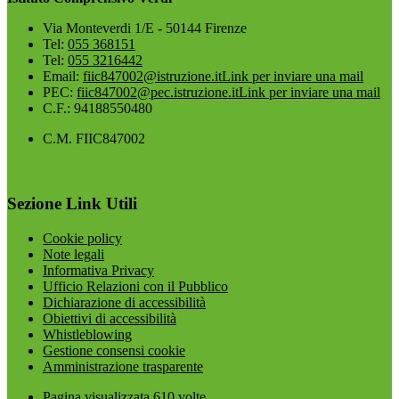
Via Monteverdi 1/E - 50144 Firenze
Tel:
055 368151
Tel:
055 3216442
Email:
fiic847002@istruzione.it
Link per inviare una mail
PEC:
fiic847002@pec.istruzione.it
Link per inviare una mail
C.F.: 94188550480
C.M. FIIC847002
Sezione Link Utili
Cookie policy
Note legali
Informativa Privacy
Ufficio Relazioni con il Pubblico
Dichiarazione di accessibilità
Obiettivi di accessibilità
Whistleblowing
Gestione consensi cookie
Amministrazione trasparente
Pagina visualizzata
610
volte