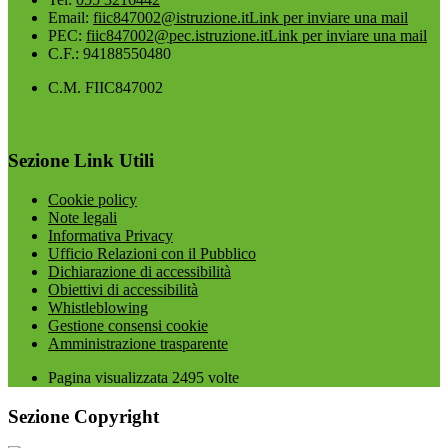
Email:
fiic847002@istruzione.it
Link per inviare una mail
PEC:
fiic847002@pec.istruzione.it
Link per inviare una mail
C.F.: 94188550480
C.M. FIIC847002
Sezione Link Utili
Cookie policy
Note legali
Informativa Privacy
Ufficio Relazioni con il Pubblico
Dichiarazione di accessibilità
Obiettivi di accessibilità
Whistleblowing
Gestione consensi cookie
Amministrazione trasparente
Pagina visualizzata
2495
volte
Sezione Copyright