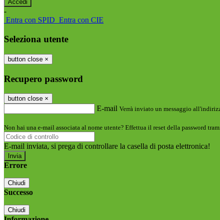
-
Entra con SPID
Entra con CIE
Seleziona utente
button close
×
Recupero password
button close
×
E-mail
Verrà inviato un messaggio all'indirizz
Non hai una e-mail associata al nome utente? Effettua il reset della password tram
E-mail inviata, si prega di controllare la casella di posta elettronica!
Errore
Chiudi
Successo
Chiudi
Informazione