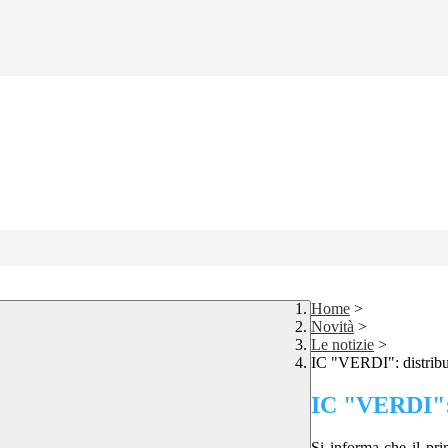
Home
>
Novità
>
Le notizie
>
IC "VERDI": distribuz
IC "VERDI": d
Si informa che il pri