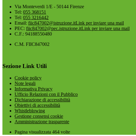
Via Monteverdi 1/E - 50144 Firenze
Tel:
055 368151
Tel:
055 3216442
Email:
fiic847002@istruzione.it
Link per inviare una mail
PEC:
fiic847002@pec.istruzione.it
Link per inviare una mail
C.F.: 94188550480
C.M. FIIC847002
Sezione Link Utili
Cookie policy
Note legali
Informativa Privacy
Ufficio Relazioni con il Pubblico
Dichiarazione di accessibilità
Obiettivi di accessibilità
Whistleblowing
Gestione consensi cookie
Amministrazione trasparente
Pagina visualizzata
464
volte