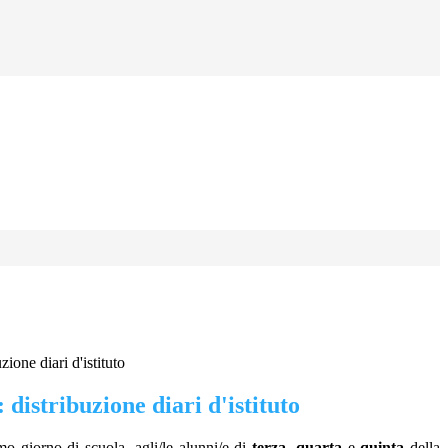
ione diari d'istituto
istribuzione diari d'istituto
mo giorno di scuola, agli/le alunni/e di
terza
,
quarta
e
quinta
della