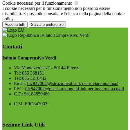
Cookie necessari per il funzionamento
I cookie necessari per il funzionamento non possono essere
disabilitati. È possibile consultare l'elenco nella pagina della cookie
policy.
Accetta tutti
Salva le preferenze
Istituto Comprensivo Verdi
Contatti
Istituto Comprensivo Verdi
Via Monteverdi 1/E - 50144 Firenze
Tel:
055 368151
Tel:
055 3216442
Email:
fiic847002@istruzione.it
Link per inviare una mail
PEC:
fiic847002@pec.istruzione.it
Link per inviare una mail
C.F.: 94188550480
C.M. FIIC847002
Sezione Link Utili