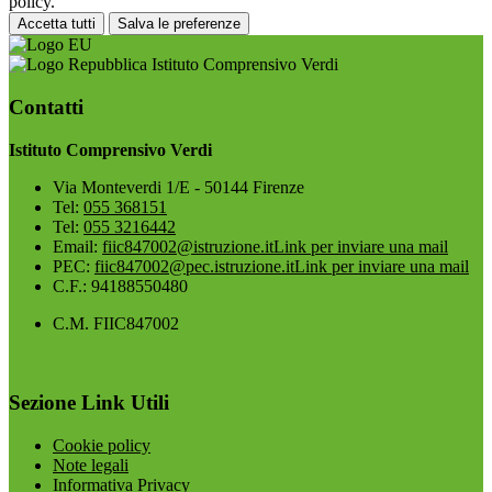
policy.
Accetta tutti
Salva le preferenze
Istituto Comprensivo Verdi
Contatti
Istituto Comprensivo Verdi
Via Monteverdi 1/E - 50144 Firenze
Tel:
055 368151
Tel:
055 3216442
Email:
fiic847002@istruzione.it
Link per inviare una mail
PEC:
fiic847002@pec.istruzione.it
Link per inviare una mail
C.F.: 94188550480
C.M. FIIC847002
Sezione Link Utili
Cookie policy
Note legali
Informativa Privacy