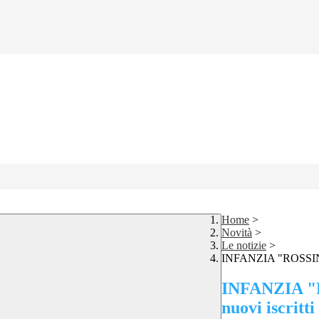
Home
>
Novità
>
Le notizie
>
INFANZIA "ROSSINI": 
INFANZIA "RO
nuovi iscritti