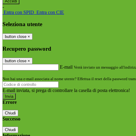
-
Entra con SPID
Entra con CIE
Seleziona utente
button close
×
Recupero password
button close
×
E-mail
Verrà inviato un messaggio all'indirizz
Non hai una e-mail associata al nome utente? Effettua il reset della password tram
E-mail inviata, si prega di controllare la casella di posta elettronica!
Errore
Chiudi
Successo
Chiudi
Informazione