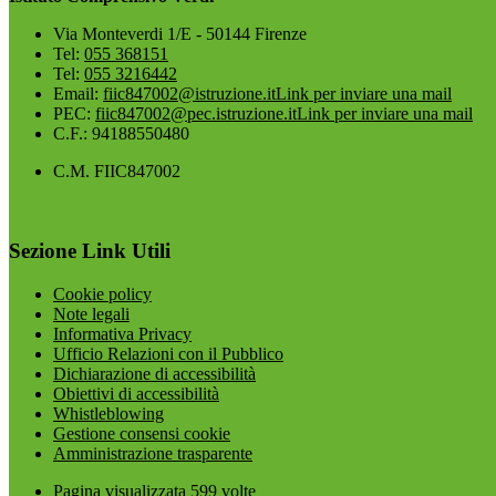
Via Monteverdi 1/E - 50144 Firenze
Tel:
055 368151
Tel:
055 3216442
Email:
fiic847002@istruzione.it
Link per inviare una mail
PEC:
fiic847002@pec.istruzione.it
Link per inviare una mail
C.F.: 94188550480
C.M. FIIC847002
Sezione Link Utili
Cookie policy
Note legali
Informativa Privacy
Ufficio Relazioni con il Pubblico
Dichiarazione di accessibilità
Obiettivi di accessibilità
Whistleblowing
Gestione consensi cookie
Amministrazione trasparente
Pagina visualizzata
599
volte