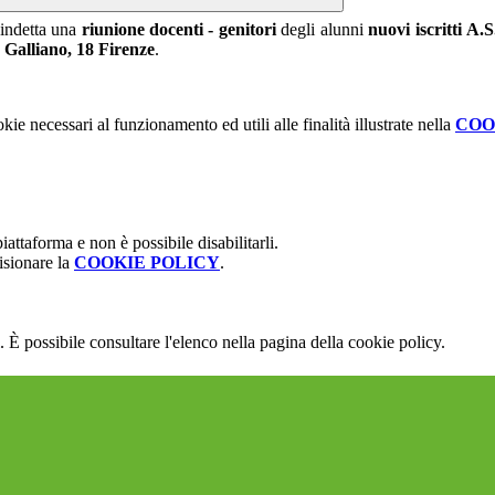
indetta una
riunione docenti - genitori
degli alunni
nuovi iscritti
A.S
 Galliano, 18 Firenze
.
kie necessari al funzionamento ed utili alle finalità illustrate nella
COO
attaforma e non è possibile disabilitarli.
isionare la
COOKIE POLICY
.
 È possibile consultare l'elenco nella pagina della cookie policy.