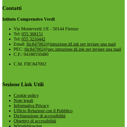
Contatti
Istituto Comprensivo Verdi
Via Monteverdi 1/E - 50144 Firenze
Tel:
055 368151
Tel:
055 3216442
Email:
fiic847002@istruzione.it
Link per inviare una mail
PEC:
fiic847002@pec.istruzione.it
Link per inviare una mail
C.F.: 94188550480
C.M. FIIC847002
Sezione Link Utili
Cookie policy
Note legali
Informativa Privacy
Ufficio Relazioni con il Pubblico
Dichiarazione di accessibilità
Obiettivi di accessibilità
Whistleblowing