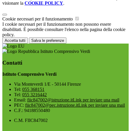
visionare la
COOKIE POLICY
.
Cookie necessari per il funzionamento
I cookie necessari per il funzionamento non possono essere
disabilitati. È possibile consultare l'elenco nella pagina della cookie
policy.
Accetta tutti
Salva le preferenze
Istituto Comprensivo Verdi
Contatti
Istituto Comprensivo Verdi
Via Monteverdi 1/E - 50144 Firenze
Tel:
055 368151
Tel:
055 3216442
Email:
fiic847002@istruzione.it
Link per inviare una mail
PEC:
fiic847002@pec.istruzione.it
Link per inviare una mail
C.F.: 94188550480
C.M. FIIC847002