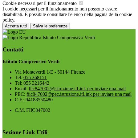
Cookie necessari per il funzionamento
I cookie necessari per il funzionamento non possono essere
disabilitati. È possibile consultare l'elenco nella pagina della cookie
policy.
Accetta tutti
Salva le preferenze
Istituto Comprensivo Verdi
Contatti
Istituto Comprensivo Verdi
Via Monteverdi 1/E - 50144 Firenze
Tel:
055 368151
Tel:
055 3216442
Email:
fiic847002@istruzione.it
Link per inviare una mail
PEC:
fiic847002@pec.istruzione.it
Link per inviare una mail
C.F.: 94188550480
C.M. FIIC847002
Sezione Link Utili