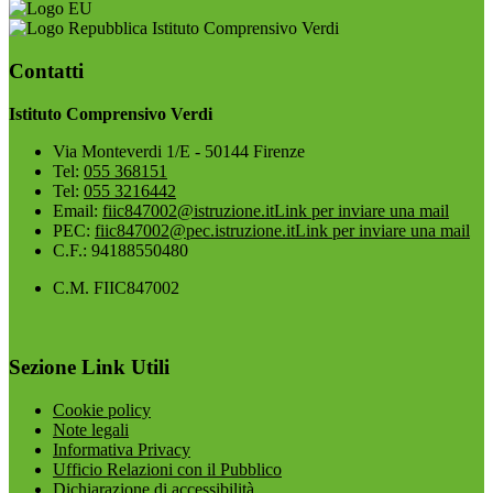
Istituto Comprensivo Verdi
Contatti
Istituto Comprensivo Verdi
Via Monteverdi 1/E - 50144 Firenze
Tel:
055 368151
Tel:
055 3216442
Email:
fiic847002@istruzione.it
Link per inviare una mail
PEC:
fiic847002@pec.istruzione.it
Link per inviare una mail
C.F.: 94188550480
C.M. FIIC847002
Sezione Link Utili
Cookie policy
Note legali
Informativa Privacy
Ufficio Relazioni con il Pubblico
Dichiarazione di accessibilità