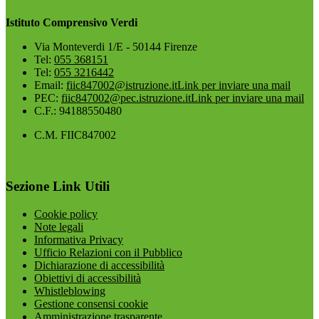
Istituto Comprensivo Verdi
Via Monteverdi 1/E - 50144 Firenze
Tel:
055 368151
Tel:
055 3216442
Email:
fiic847002@istruzione.it
Link per inviare una mail
PEC:
fiic847002@pec.istruzione.it
Link per inviare una mail
C.F.: 94188550480
C.M. FIIC847002
Sezione Link Utili
Cookie policy
Note legali
Informativa Privacy
Ufficio Relazioni con il Pubblico
Dichiarazione di accessibilità
Obiettivi di accessibilità
Whistleblowing
Gestione consensi cookie
Amministrazione trasparente