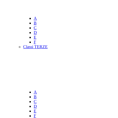
A
B
C
D
E
F
Classi TERZE
A
B
C
D
E
F