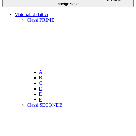
navigazione
Materiali didattici
Classi PRIME
A
B
C
D
E
F
Classi SECONDE