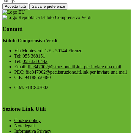
policy.
Accetta tutti
Salva le preferenze
Istituto Comprensivo Verdi
Contatti
Istituto Comprensivo Verdi
Via Monteverdi 1/E - 50144 Firenze
Tel:
055 368151
Tel:
055 3216442
Email:
fiic847002@istruzione.it
Link per inviare una mail
PEC:
fiic847002@pec.istruzione.it
Link per inviare una mail
C.F.: 94188550480
C.M. FIIC847002
Sezione Link Utili
Cookie policy
Note legali
Informativa Privacy