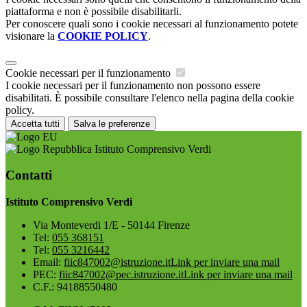
piattaforma e non è possibile disabilitarli.
Per conoscere quali sono i cookie necessari al funzionamento potete
visionare la
COOKIE POLICY
.
Cookie necessari per il funzionamento
I cookie necessari per il funzionamento non possono essere
disabilitati. È possibile consultare l'elenco nella pagina della cookie
policy.
Accetta tutti
Salva le preferenze
Istituto Comprensivo Verdi
Contatti
Istituto Comprensivo Verdi
Via Monteverdi 1/E - 50144 Firenze
Tel:
055 368151
Tel:
055 3216442
Email:
fiic847002@istruzione.it
Link per inviare una mail
PEC:
fiic847002@pec.istruzione.it
Link per inviare una mail
C.F.: 94188550480