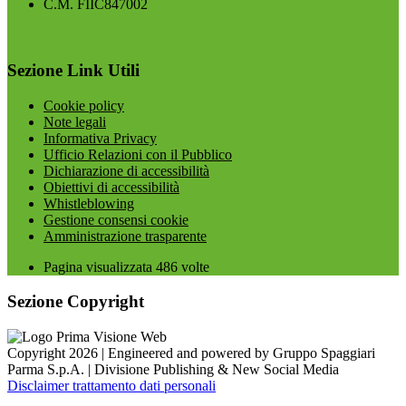
C.M. FIIC847002
Sezione Link Utili
Cookie policy
Note legali
Informativa Privacy
Ufficio Relazioni con il Pubblico
Dichiarazione di accessibilità
Obiettivi di accessibilità
Whistleblowing
Gestione consensi cookie
Amministrazione trasparente
Pagina visualizzata
486
volte
Sezione Copyright
Copyright 2026 | Engineered and powered by Gruppo Spaggiari
Parma S.p.A. | Divisione Publishing & New Social Media
Disclaimer trattamento dati personali